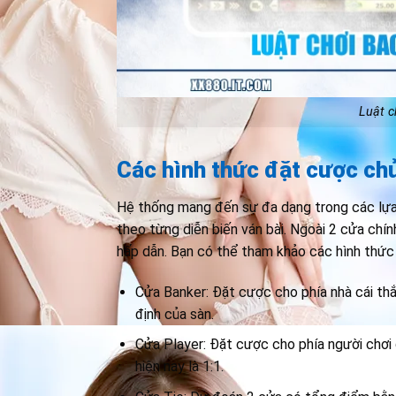
Luật c
Các hình thức đặt cược ch
Hệ thống mang đến sự đa dạng trong các lựa c
theo từng diễn biến ván bài. Ngoài 2 cửa chí
hấp dẫn. Bạn có thể tham khảo các hình thứ
Cửa Banker: Đặt cược cho phía nhà cái thắ
định của sàn.
Cửa Player: Đặt cược cho phía người chơi 
hiện nay là 1:1.