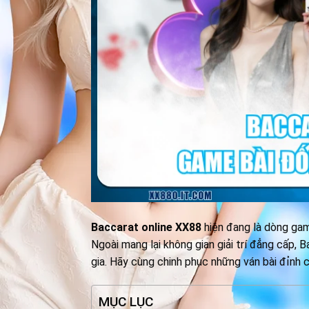
Baccarat online XX88
hiện đang là dòng game
Ngoài mang lại không gian giải trí đẳng cấp, 
gia. Hãy cùng chinh phục những ván bài đỉnh 
MỤC LỤC