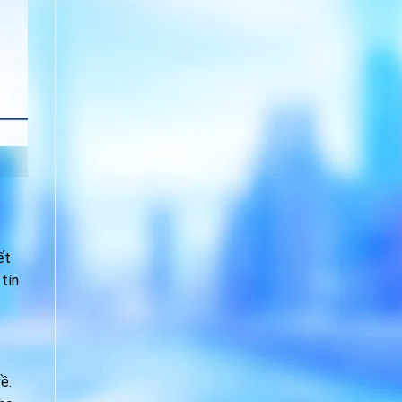
ết
tín
ề.