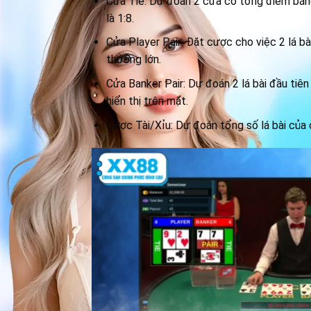
Cửa Tie: Dự đoán 2 cửa có tổng điểm bằng 
là 1:8.
Cửa Player Pair: Đặt cược cho việc 2 lá bà
thưởng lớn.
Cửa Banker Pair: Dự đoán 2 lá bài đầu tiên
hiển thị trên mặt.
Cược Tài/Xỉu: Dự đoán tổng số lá bài của c