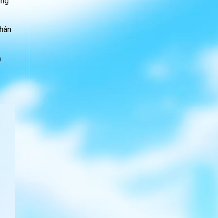
ờng
nhận
m