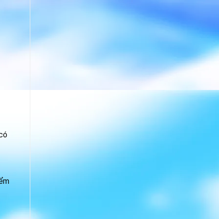
Mở
Lộc
Khóa
Xuân
Ưu
2026
Đãi
–
Chưa
Đăng
Từng
Nhập
Có
Là
Có
Quà
Không
Cần
Nạp
 có
iểm