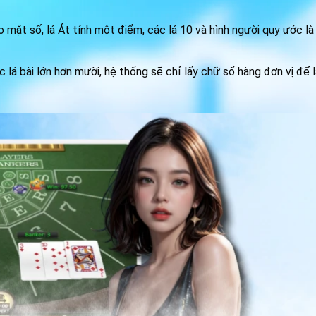
o mặt số, lá Át tính một điểm, các lá 10 và hình người quy ước là
 lá bài lớn hơn mười, hệ thống sẽ chỉ lấy chữ số hàng đơn vị để 