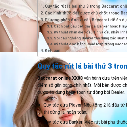
Quy tắc rút lá bài thứ 3 trong Baccarat onl
Các hình thức đặt cược chủ chốt trong Ba
Phương pháp đọc vị cầu Baccarat dễ áp d
Cách bắt cầu bệt dây dài Banker hoặc Play
Kỹ thuật nhận diện cầu 1-1 và cầu nhảy linh
Soi cầu nghiêng Banker tận dụng xác suất 
Kỹ thuật đọc bảng Road Map trong Baccar
Kết luận
Quy tắc rút lá bài thứ 3 tr
Baccarat online XX88
vận hành dựa trên việ
điểm số gần bằng chín nhất. Mỗi bên được chia
được áp dụng hoàn toàn tự động bởi Dealer.
Quy tắc cửa Player: Nếu tổng 2 lá đầu từ
thì dừng lại hoàn toàn.
Quy tắc cửa Banker: Việc rút bài phụ thuộc