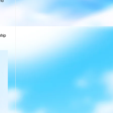
cho
nhịp