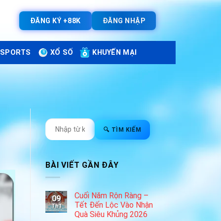
ĐĂNG KÝ +88K
ĐĂNG NHẬP
-SPORTS
XỔ SỐ
KHUYẾN MẠI
🔍 TÌM KIẾM
BÀI VIẾT GẦN ĐÂY
Cuối Năm Rộn Ràng –
09
Tết Đến Lộc Vào Nhận
Th1
Quà Siêu Khủng 2026