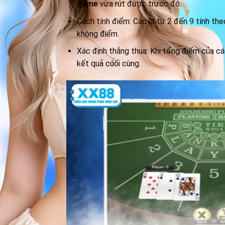
game
vừa rút được trước đó.
Cách tính điểm: Các lá từ 2 đến 9 tính the
không điểm.
Xác định thắng thua: Khi tổng điểm của các
kết quả cuối cùng.